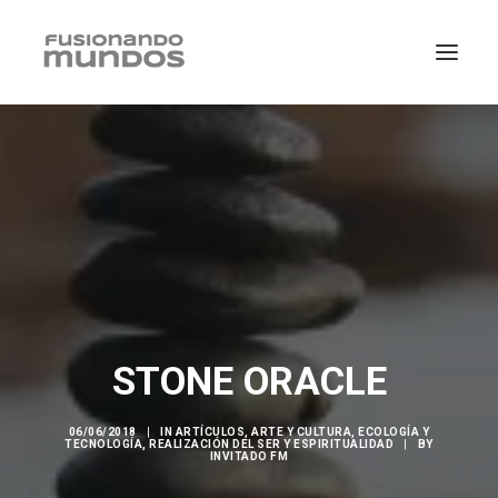
STONE ORACLE
SEARCH
06/06/2018
|
IN
ARTÍCULOS
,
ARTE Y CULTURA
,
ECOLOGÍA Y
TECNOLOGÍA
,
REALIZACIÓN DEL SER Y ESPIRITUALIDAD
|
BY
INVITADO FM
CART