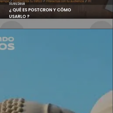
31/01/2018
¿ QUÉ ES POSTCRON Y CÓMO
USARLO ?