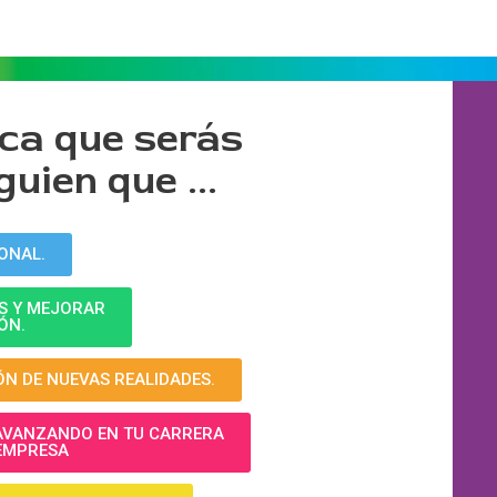
ica que serás
uien que ...
ONAL.
ES Y MEJORAR
ÓN.
ÓN DE NUEVAS REALIDADES.
 AVANZANDO EN TU CARRERA
 EMPRESA