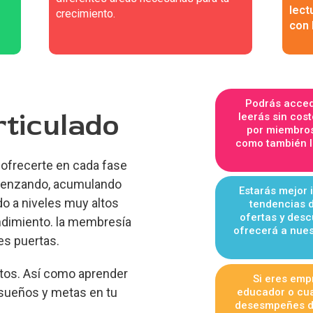
lect
crecimiento.
con 
Podrás acced
rticulado
leerás sin cos
por miembro
como también la
ofrecerte en cada fase
omenzando, acumulando
Estarás mejor 
o a niveles muy altos
tendencias 
ofertas y de
ndimiento. la membresía
ofrecerá a nues
es puertas.
rtos. Así como aprender
Si eres empr
 sueños y metas en tu
educador o cual
desesmpeñes d