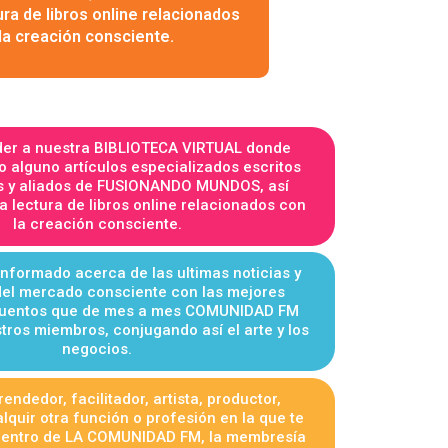
ura de libros online relacionados
la creación consciente.
er a nuestra BIBLIOTECA VIRTUAL donde
to alguno artículos especializados escritos
s y aliados de FUSIONANDO MUNDOS, así
 lectura de libros online relacionados con
la creación consciente.
informado acerca de las ultimas noticias y
del mercado consciente con las mejores
scuentos que de mes a mes COMUNIDAD FM
tros miembros, conjugando así el arte y los
negocios.
endedor, facilitador, artista, productor,
quir otra función o profesión en la que te
entro de LA COMUNIDAD FM, la membresía