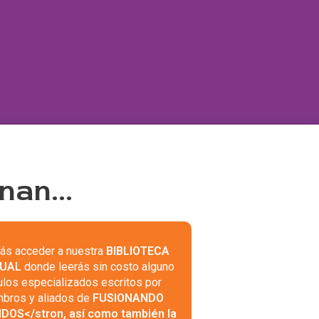
nan...
ás acceder a nuestra
BIBLIOTECA
TUAL
donde leerás sin costo alguno
culos especializados escritos por
bros y aliados de
FUSIONANDO
OS</stron, así como también la