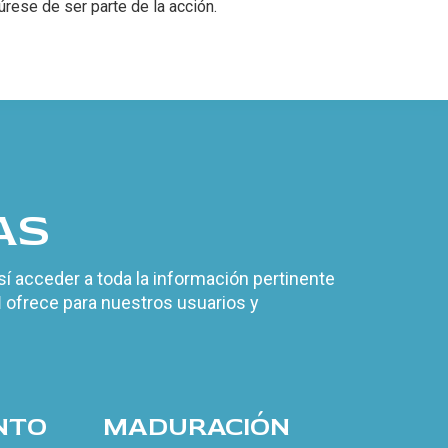
ese de ser parte de la acción.
AS
í acceder a toda la información pertinente
M
ofrece para nuestros usuarios y
NTO
MADURACIÓN