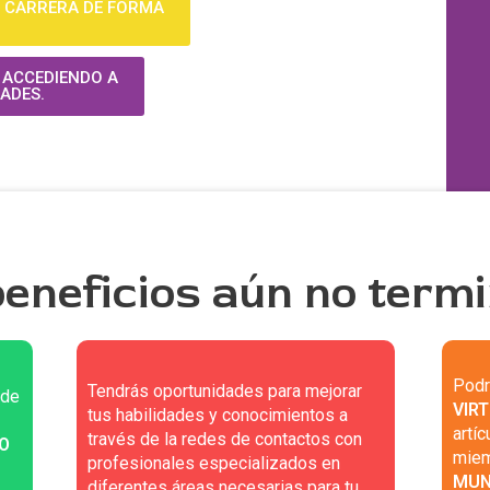
U CARRERA DE FORMA
L ACCEDIENDO A
ADES.
eneficios aún no termi
Podr
Tendrás oportunidades para mejorar
 de
VIR
tus habilidades y conocimientos a
artí
través de la redes de contactos con
O
miem
profesionales especializados en
MUND
diferentes áreas necesarias para tu