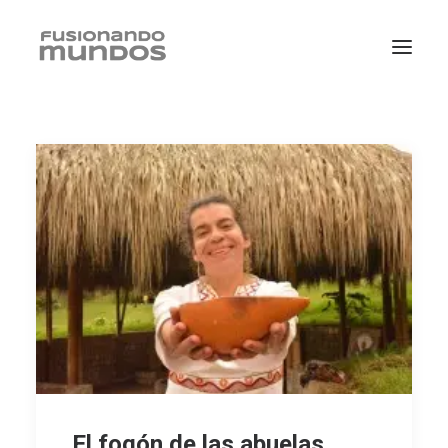
SEARCH
CART
El fogón de las abuelas