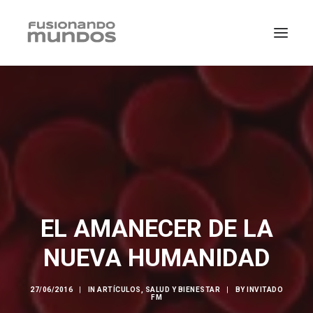
EL AMANECER DE LA
NUEVA HUMANIDAD
SEARCH
27/06/2016
|
IN
ARTÍCULOS
,
SALUD Y BIENESTAR
|
BY
INVITADO
CART
FM