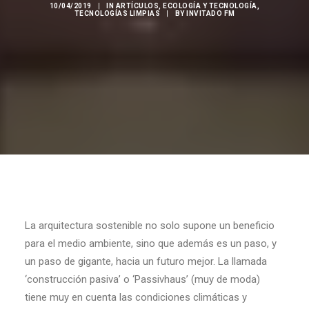
10/04/2019
|
IN
ARTÍCULOS
,
ECOLOGÍA Y TECNOLOGÍA
,
TECNOLOGÍAS LIMPIAS
|
BY
INVITADO FM
La arquitectura sostenible no solo supone un beneficio
para el medio ambiente, sino que además es un paso, y
un paso de gigante, hacia un futuro mejor. La llamada
‘construcción pasiva’ o ‘Passivhaus’ (muy de moda)
tiene muy en cuenta las condiciones climáticas y