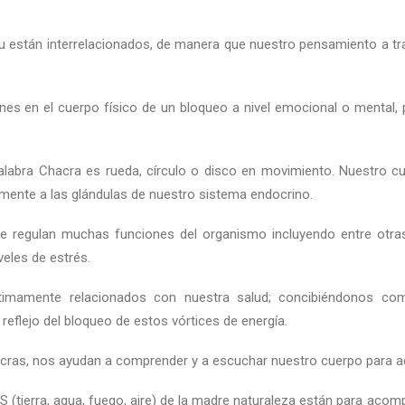
itu están interrelacionados, de manera que nuestro pensamiento a tra
es en el cuerpo físico de un bloqueo a nivel emocional o mental, po
a palabra Chacra es rueda, círculo o disco en movimiento. Nuestro 
tamente a las glándulas de nuestro sistema endocrino.
regulan muchas funciones del organismo incluyendo entre otras l
veles de estrés.
imamente relacionados con nuestra salud; concibiéndonos como 
eflejo del bloqueo de estos vórtices de energía.
hacras, nos ayudan a comprender y a escuchar nuestro cuerpo para 
 (tierra, agua, fuego, aire) de la madre naturaleza están para aco