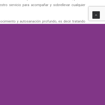
estro servicio para acompañar y sobrellevar cualquier
ocimiento y autosanación profundo, es decir tratando
var. Nuestro cuerpo es el mejor mensajero escuchémoslo