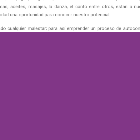
omas, aceites, masajes, la danza, el canto entre otros, están a nu
alidad una oportunidad para conocer nuestro potencial.
ado cualquier malestar; para así emprender un proceso de autocon
icie de tu conciencia los aspectos puntuales por trascender y reno
D
SANACIÓN
YO