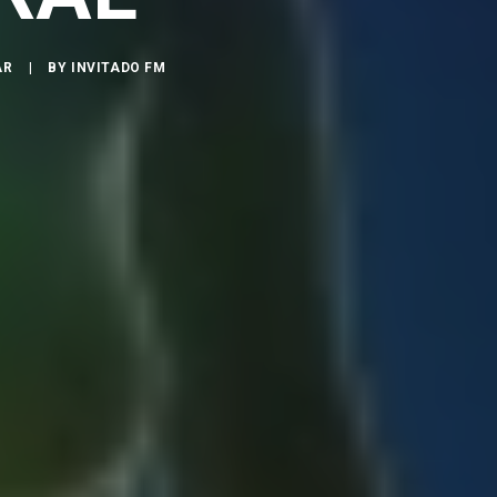
AR
|
BY
INVITADO FM