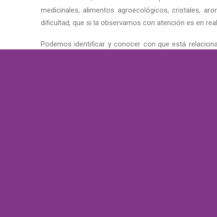
medicinales, alimentos agroecológicos, cristales, ar
dificultad, que si la observamos con atención es en re
Podemos identificar y conocer con que está relacion
más allá del síntoma, el origen, trayendo a la superf
con atención.
ARMONIA
CHAKRAS
CUERPOS
ELEMENTOS
SALU