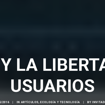
Y LA LIBERT
USUARIOS
5/2016
|
IN
ARTÍCULOS
,
ECOLOGÍA Y TECNOLOGÍA
|
BY
INVITAD