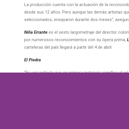
La producción cuenta con la actuación de la reconocida 
desde sus 12 años. Pero aunque las demás artistas que 
seleccionados, ensayaron durante dos meses”, asegura
Niña Errante
es el sexto largometraje del director colo
por numerosos reconocimientos con su ópera prima,
carteleras del país llegará a partir del 4 de abril.
El Piedra
“Es una película que en primera instancia significa el r
ama”, explicó Rafael Martínez, director de
El Piedra
, a 
La cinta retrata la historia de Reynaldo “El Piedra” Sal
ser boxeador. Padre e hijo aprenderán a convivir. Reyna
campeón.
Según Martínez, la producción cartagenera, hecha en los
estreno oficial. “Quiero destacar el talento y dedicació