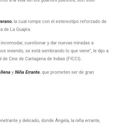
ento a la vida sin los guantes puestos, son solo
verano
, la cual rompe con el estereotipo reforzado de
a de La Guajira.
r, incomodar, cuestionar y dar nuevas miradas a
 viviendo, se está sembrando lo que viene”, le dijo a
al de Cine de Cartagena de Indias (FICCI).
allena
y
Niña Errante
, que prometen ser de gran
netrante y delicado, donde Ángela, la niña errante,