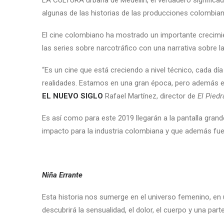
LA CULTURA urbana de Medellín, el verdadero significado
algunas de las historias de las producciones colombian
El cine colombiano ha mostrado un importante crecimie
las series sobre narcotráfico con una narrativa sobre 
“Es un cine que está creciendo a nivel técnico, cada dí
realidades. Estamos en una gran época, pero además el
EL NUEVO SIGLO
Rafael Martínez, director de
El Piedr
Es así como para este 2019 llegarán a la pantalla gr
impacto para la industria colombiana y que además fuer
Niña Errante
Esta historia nos sumerge en el universo femenino, en u
descubrirá la sensualidad, el dolor, el cuerpo y una par