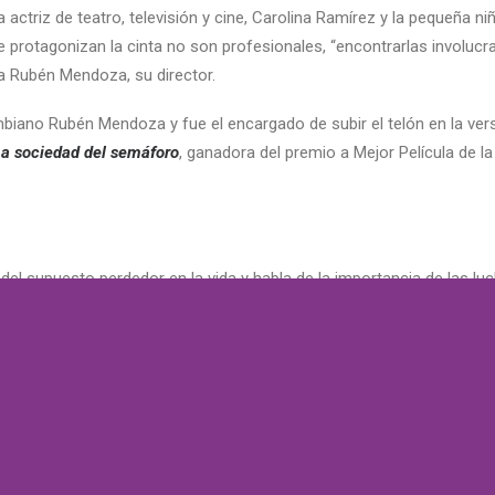
actriz de teatro, televisión y cine, Carolina Ramírez y la pequeña ni
protagonizan la cinta no son profesionales, “encontrarlas involucr
 Rubén Mendoza, su director.
mbiano Rubén Mendoza y fue el encargado de subir el telón en la ve
La sociedad del semáforo
, ganadora del premio a Mejor Película de l
ol del supuesto perdedor en la vida y habla de la importancia de las l
este Diario.
gado, un boxeador que se gana la vida perdiendo peleas. Pero un día a
ldo encontrará a alguien que lo hará sentir valioso de nuevo, y Braya
 barrios populares, generará un diálogo alrededor de las creaciones a
n de estos actores cartageneros para representar esta historia de ficc