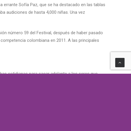
ña errante Sofía Paz, que se ha destacado en las tablas
aba audiciones de hasta 4,000 niñas. Una vez
rsión número 59 del Festival, después de haber pasado
a competencia colombiana en 2011. A las principales
uchas cotidianas para sacar adelante a los seres que
parece Brayan, un niño que dice ser su hijo y que quiere
n aprenderá a admirar al padre, y no al supuesto
rtísticas y de identidad a partir del 16 de mayo, en su
ión. Ellos son motivo de orgullo para el cine de la