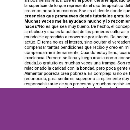
ambos hemisferios. Ese es el poder del arte aplicado d
la superficie de lo que representa el uso terapéutico d
creamos nosotros mismos. Ese es el desde donde que 
creencias que promueves desde tutoriales gratuitos 
Muchas veces me ha ayudado mucho y lo recomiendo 
haces?
No es que sea muy bueno. De hecho, el concepto
simbólico y esa es la actitud de las primeras culturas 
mundo.He aprendido a moverme por interés. De hecho, tr
actúo. El tema no es el interés, sino ocultar el verdad
compensar tantas bendiciones que recibo y creo en mi 
compensarme internamente. Cuando estoy lleno, cuando
excelencia. Primero se llena y luego irradia como co
deuda.Lo gratuito es muchas veces una trampa. Son rol
relacionado la caridad con la bondad, pero poca gente
Alimentar pobreza crea pobreza. Es complejo si no se 
reconocido, para sentirme superior o simplemente doy
responsabilizarse de sus procesos y muchos recibir sol
respecto a lo que he ido descubriendo. Soy el primero q
¿Crees que los llamados “enfermos mentales” podría
instrumentos que aún tienen que ver la luz. ¿Crees
realidad la mayoría son personas que sentían o veían má
en mi maestro tuvo más peso sobre mí que la psiquiatría