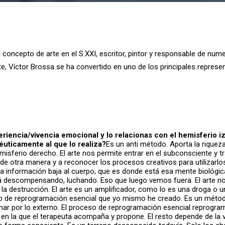
concepto de arte en el S.XXI, escritor, pintor y responsable de num
 Víctor Brossa se ha convertido en uno de los principales representa
riencia/vivencia emocional y lo relacionas con el hemisferio i
uticamente al que lo realiza?
Es un anti método. Aporta la riqueza
l hemisferio derecho. El arte nos permite entrar en el subconsciente y
de otra manera y a reconocer los procesos creativos para utilizarlo
, la información baja al cuerpo, que es donde está esa mente bioló
á descompensando, luchando. Eso que luego vemos fuera. El arte nos 
 la destrucción. El arte es un amplificador, como lo es una droga o 
o de reprogramación esencial que yo mismo he creado. Es un método
nar por lo externo. El proceso de reprogramación esencial reprogram
or en la que el terapeuta acompaña y propone. El resto depende de la