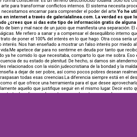
e forma consciente. Es un terreno desconocido todavía. Solo los cha
el arte para transformar conflictos internos. El sistema necesita pro
necesitamos encarnar para comprender el poder del arte.
Yo he uti
en internet a través de galerialalinea.com. La verdad es que lo
¿crees que si das este tipo de información gratis de alguna 
 de bien y mal nace de un juicio que manifiesta una separación. El a
mágicas. Me refiero a sanar y a compensar el desequilibrio interno qu
ato de poner el 100% del interés en lo que hago. Otra cosa sería un
ero interés. Nos han enseñado a mostrar un falso interés por miedo a
vida.Me apetece dar para no sentirme en deuda por tanto que recibo.
 ya he comido lo que necesitaba, comparto lo que me sobra. Eso es
nsecuencia de su estado de plenitud. De hecho, si damos sin atend
es relacionados con la visión judeocristiana de la bondad y la mal
 enseña a dejar de ser pobre, así como pocos pobres desean realmen
traspasan todas esas creencias.La diferencia siempre está en el de
 como el que ofrece una herramienta para el que desee aprovecharl
amente aquello que justifique seguir en el mismo lugar. Decir esto
ue trata de aplicarse el cuento, con mala pata a veces, lo reconozc
n ser tratados con terapias del estilo de las que tú propones?
 que es suficiente con eso?
Muchos llamados “enfermos mentales” 
s allá y no supieron gestionarlo. A mí me ocurrió y a los 27 años ro
. Un chamán ve a un chico especial y lo entrena para que aprenda a g