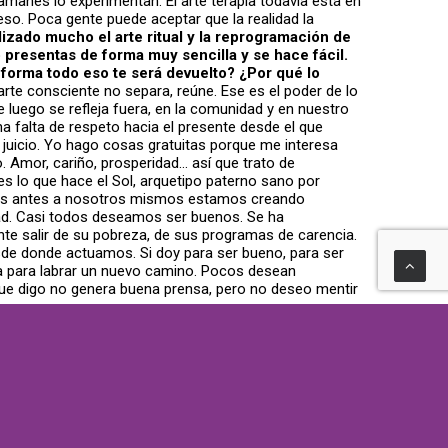
manes lo experimentan. El arte terapia todavía está en
ceso. Poca gente puede aceptar que la realidad la
lizado mucho el arte ritual y la reprogramación de
 presentas de forma muy sencilla y se hace fácil.
forma todo eso te será devuelto? ¿Por qué lo
rte consciente no separa, reúne. Ese es el poder de lo
e luego se refleja fuera, en la comunidad y en nuestro
a falta de respeto hacia el presente desde el que
l juicio. Yo hago cosas gratuitas porque me interesa
 Amor, cariño, prosperidad… así que trato de
 lo que hace el Sol, arquetipo paterno sano por
ernos antes a nosotros mismos estamos creando
dad. Casi todos deseamos ser buenos. Se ha
te salir de su pobreza, de sus programas de carencia.
sde donde actuamos. Si doy para ser bueno, para ser
a para labrar un nuevo camino. Pocos desean
 que digo no genera buena prensa, pero no deseo mentir
o.
 Me refiero a la reprogramación u otros
son como son por las pastillas, por los fármacos. En
cé la locura. Suerte que el que entonces se convirtió
estionar todo lo que ve, lo que siente y presiente, lo