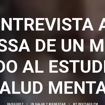
NTREVISTA 
SSA DE UN M
O AL ESTUD
ALUD MENT
06/02/2017
|
IN
SALUD Y BIENESTAR
|
BY
INVITADO FM