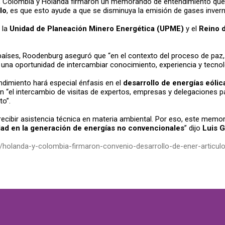
, Colombia y Holanda firmaron un memorando de entendimiento que 
lo
, es que esto ayude a que se disminuya la emisión de gases inver
, la
Unidad de Planeación Minero Energética (UPME)
y el
Reino 
países, Roodenburg aseguró que “en el contexto del proceso de paz
Es una oportunidad de intercambiar conocimiento, experiencia y tecnol
dimiento hará especial énfasis en el
desarrollo de energías eólic
n “el intercambio de visitas de expertos, empresas y delegaciones p
to”.
 recibir asistencia técnica en materia ambiental. Por eso, este mem
ad en la generación de energías no convencionales
” dijo
Luis G
l/holanda-y-colombia-firmaron-convenio-desarrollo-de-ener-articul