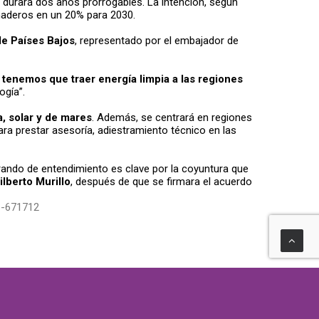
durará dos años prorrogables. La intención, según
naderos en un 20% para 2030.
de Países Bajos
, representado por el embajador de
,
tenemos que traer energía limpia a las regiones
ogía”.
a, solar y de mares
. Además, se centrará en regiones
ara prestar asesoría, adiestramiento técnico en las
orando de entendimiento es clave por la coyuntura que
ilberto Murillo
, después de que se firmara el acuerdo
o-671712