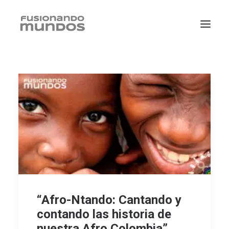
SEARCH
“Afro-Ntando: Cantando y
contando las historia de
CART
nuestra Afro Colombia”